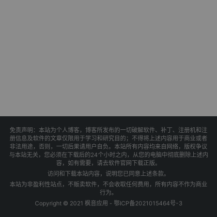
免责声明：本站为个人博客，博客所发布的一切破解软件、补丁、注册机和注
册信息及软件的文章仅限用于学习和研究目的；不得将上述内容用于商业或者
非法用途，否则，一切后果请用户自负。本站所有内容均来自网络，版权争议
与本站无关，您必须在下载后的24个小时之内，从您的电脑中彻底删除上述内
容，如有需要，请去软件官网下载正版。
访问和下载本站内容，说明您已同意上述条款。
本站为非盈利性站点，不贩卖软件，不会收取任何费用，所有内容不作为商业
行为。
Copyright © 2021 枫音应用 -
鄂ICP备2021015464号-3