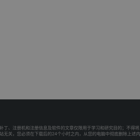
补丁、注册机和注册信息及软件的文章仅限用于学习和研究目的；不得将
站无关，您必须在下载后的24个小时之内，从您的电脑中彻底删除上述