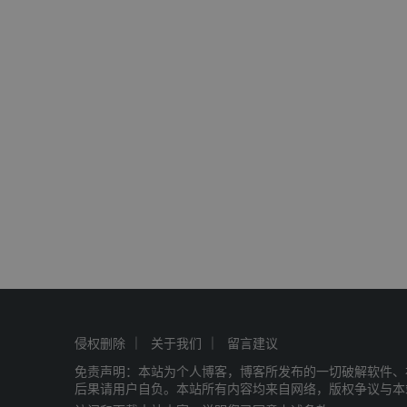
侵权删除
关于我们
留言建议
免责声明：本站为个人博客，博客所发布的一切破解软件、
后果请用户自负。本站所有内容均来自网络，版权争议与本