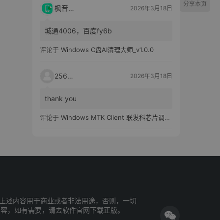
分享本页
枫音应用
2026年3月18日
城通4006，百度fy6b
评论于
Windows C盘AI清理大师_v1.0.0
25651
2026年3月18日
thank you
评论于
Windows MTK Client 联发科芯片调试工具_v2.01 汉化版
上述内容用于商业或者非法用途，否则，一切
内容，如有需要，请去软件官网下载正版。