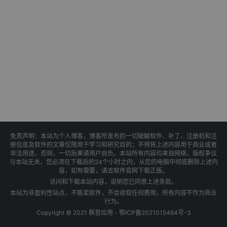
免责声明：本站为个人博客，博客所发布的一切破解软件、补丁、注册机和注
册信息及软件的文章仅限用于学习和研究目的；不得将上述内容用于商业或者
非法用途，否则，一切后果请用户自负。本站所有内容均来自网络，版权争议
与本站无关，您必须在下载后的24个小时之内，从您的电脑中彻底删除上述内
容，如有需要，请去软件官网下载正版。
访问和下载本站内容，说明您已同意上述条款。
本站为非盈利性站点，不贩卖软件，不会收取任何费用，所有内容不作为商业
行为。
Copyright © 2021 枫音应用 -
鄂ICP备2021015464号-3