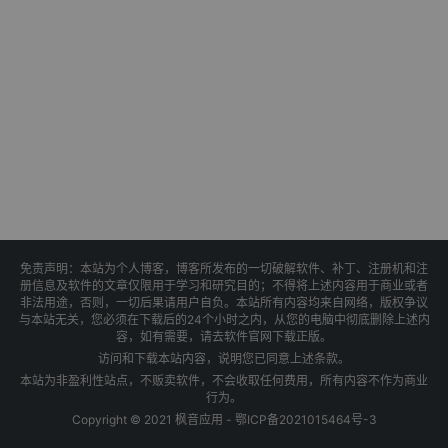
免责声明：本站为个人博客，博客所发布的一切破解软件、补丁、注册机和注
册信息及软件的文章仅限用于学习和研究目的；不得将上述内容用于商业或者
非法用途，否则，一切后果请用户自负。本站所有内容均来自网络，版权争议
与本站无关，您必须在下载后的24个小时之内，从您的电脑中彻底删除上述内
容，如有需要，请去软件官网下载正版。
访问和下载本站内容，说明您已同意上述条款。
本站为非盈利性站点，不贩卖软件，不会收取任何费用，所有内容不作为商业
行为。
Copyright © 2021 枫音应用 -
鄂ICP备2021015464号-3