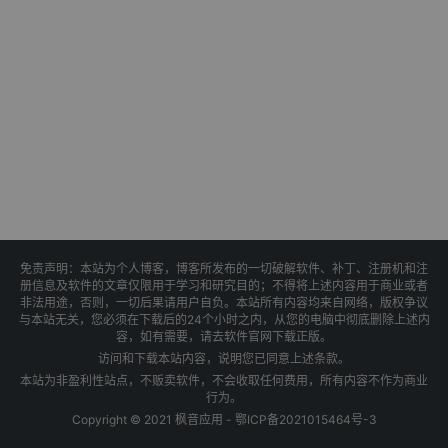
免责声明：本站为个人博客，博客所发布的一切破解软件、补丁、注册机和注
册信息及软件的文章仅限用于学习和研究目的；不得将上述内容用于商业或者
非法用途，否则，一切后果请用户自负。本站所有内容均来自网络，版权争议
与本站无关，您必须在下载后的24个小时之内，从您的电脑中彻底删除上述内
容，如有需要，请去软件官网下载正版。
访问和下载本站内容，说明您已同意上述条款。
本站为非盈利性站点，不贩卖软件，不会收取任何费用，所有内容不作为商业
行为。
Copyright © 2021 枫音应用 -
鄂ICP备2021015464号-3