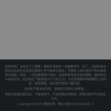
免责声明：本站为个人博客，博客所发布的一切破解软件、补丁、注册机和注
册信息及软件的文章仅限用于学习和研究目的；不得将上述内容用于商业或者
非法用途，否则，一切后果请用户自负。本站所有内容均来自网络，版权争议
与本站无关，您必须在下载后的24个小时之内，从您的电脑中彻底删除上述内
容，如有需要，请去软件官网下载正版。
访问和下载本站内容，说明您已同意上述条款。
本站为非盈利性站点，不贩卖软件，不会收取任何费用，所有内容不作为商业
行为。
Copyright © 2021 枫音应用 -
鄂ICP备2021015464号-3