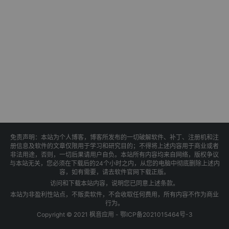
免责声明：本站为个人博客，博客所发布的一切破解软件、补丁、注册机和注
册信息及软件的文章仅限用于学习和研究目的；不得将上述内容用于商业或者
非法用途，否则，一切后果请用户自负。本站所有内容均来自网络，版权争议
与本站无关，您必须在下载后的24个小时之内，从您的电脑中彻底删除上述内
容，如有需要，请去软件官网下载正版。
访问和下载本站内容，说明您已同意上述条款。
本站为非盈利性站点，不贩卖软件，不会收取任何费用，所有内容不作为商业
行为。
Copyright © 2021 枫音应用 -
鄂ICP备2021015464号-3