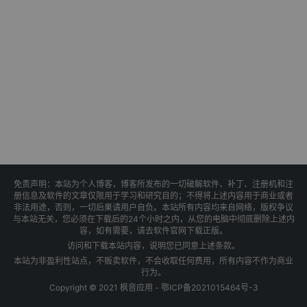
免责声明：本站为个人博客，博客所发布的一切破解软件、补丁、注册机和注
册信息及软件的文章仅限用于学习和研究目的；不得将上述内容用于商业或者
非法用途，否则，一切后果请用户自负。本站所有内容均来自网络，版权争议
与本站无关，您必须在下载后的24个小时之内，从您的电脑中彻底删除上述内
容，如有需要，请去软件官网下载正版。
访问和下载本站内容，说明您已同意上述条款。
本站为非盈利性站点，不贩卖软件，不会收取任何费用，所有内容不作为商业
行为。
Copyright © 2021 枫音应用 -
鄂ICP备2021015464号-3