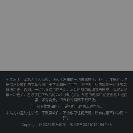
免责声明：本站为个人博客，博客所发布的一切破解软件、补丁、注册机和注
册信息及软件的文章仅限用于学习和研究目的；不得将上述内容用于商业或者
非法用途，否则，一切后果请用户自负。本站所有内容均来自网络，版权争议
与本站无关，您必须在下载后的24个小时之内，从您的电脑中彻底删除上述内
容，如有需要，请去软件官网下载正版。
访问和下载本站内容，说明您已同意上述条款。
本站为非盈利性站点，不贩卖软件，不会收取任何费用，所有内容不作为商业
行为。
Copyright © 2021 枫音应用 -
鄂ICP备2021015464号-3