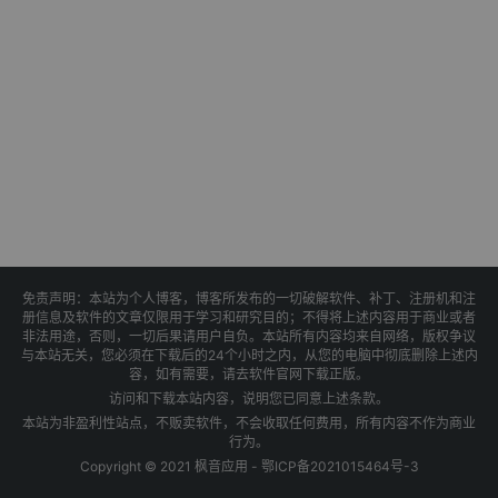
免责声明：本站为个人博客，博客所发布的一切破解软件、补丁、注册机和注
册信息及软件的文章仅限用于学习和研究目的；不得将上述内容用于商业或者
非法用途，否则，一切后果请用户自负。本站所有内容均来自网络，版权争议
与本站无关，您必须在下载后的24个小时之内，从您的电脑中彻底删除上述内
容，如有需要，请去软件官网下载正版。
访问和下载本站内容，说明您已同意上述条款。
本站为非盈利性站点，不贩卖软件，不会收取任何费用，所有内容不作为商业
行为。
Copyright © 2021 枫音应用 -
鄂ICP备2021015464号-3