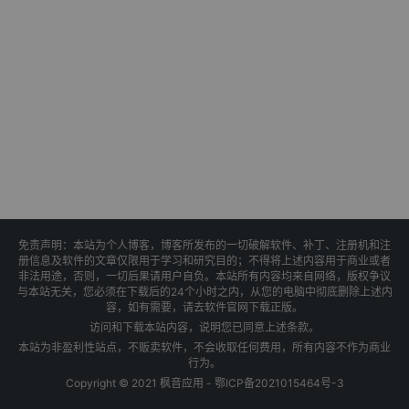
免责声明：本站为个人博客，博客所发布的一切破解软件、补丁、注册机和注
册信息及软件的文章仅限用于学习和研究目的；不得将上述内容用于商业或者
非法用途，否则，一切后果请用户自负。本站所有内容均来自网络，版权争议
与本站无关，您必须在下载后的24个小时之内，从您的电脑中彻底删除上述内
容，如有需要，请去软件官网下载正版。
访问和下载本站内容，说明您已同意上述条款。
本站为非盈利性站点，不贩卖软件，不会收取任何费用，所有内容不作为商业
行为。
Copyright © 2021 枫音应用 -
鄂ICP备2021015464号-3