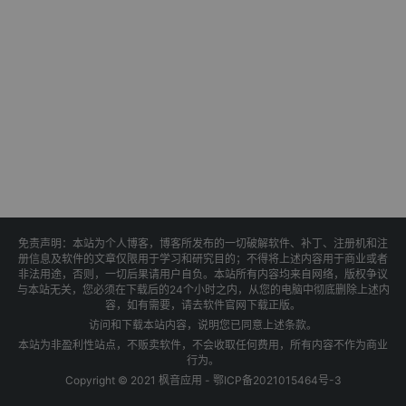
免责声明：本站为个人博客，博客所发布的一切破解软件、补丁、注册机和注
册信息及软件的文章仅限用于学习和研究目的；不得将上述内容用于商业或者
非法用途，否则，一切后果请用户自负。本站所有内容均来自网络，版权争议
与本站无关，您必须在下载后的24个小时之内，从您的电脑中彻底删除上述内
容，如有需要，请去软件官网下载正版。
访问和下载本站内容，说明您已同意上述条款。
本站为非盈利性站点，不贩卖软件，不会收取任何费用，所有内容不作为商业
行为。
Copyright © 2021 枫音应用 -
鄂ICP备2021015464号-3