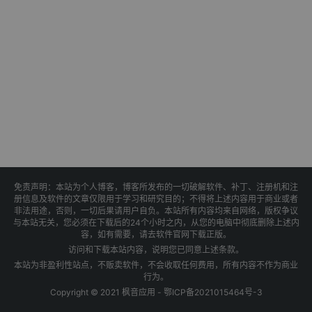
免责声明：本站为个人博客，博客所发布的一切破解软件、补丁、注册机和注
册信息及软件的文章仅限用于学习和研究目的；不得将上述内容用于商业或者
非法用途，否则，一切后果请用户自负。本站所有内容均来自网络，版权争议
与本站无关，您必须在下载后的24个小时之内，从您的电脑中彻底删除上述内
容，如有需要，请去软件官网下载正版。
访问和下载本站内容，说明您已同意上述条款。
本站为非盈利性站点，不贩卖软件，不会收取任何费用，所有内容不作为商业
行为。
Copyright © 2021 枫音应用 -
鄂ICP备2021015464号-3