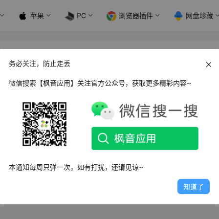
苹果
PC
浏览器插件
网盘珍藏
务必关注，防止走丢
微信搜索【枫音应用】关注官方公众号，获取更多精彩内容~
 | 张国荣MV专辑100首蓝光至尊版
100首张国荣歌曲的蓝光MV！ 资源截图 资源下载 阿里云盘
日
9.2K
1
14
本通知每周只弹一次，如有打扰，还请见谅~
知道了