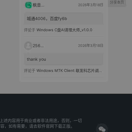
分享本页
枫音应用
2026年3月18日
城通4006，百度fy6b
评论于
Windows C盘AI清理大师_v1.0.0
25651
2026年3月18日
thank you
评论于
Windows MTK Client 联发科芯片调试工具_v2.01 汉化版
上述内容用于商业或者非法用途，否则，一切
内容，如有需要，请去软件官网下载正版。