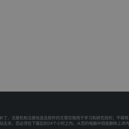
补丁、注册机和注册信息及软件的文章仅限用于学习和研究目的；不得将
站无关，您必须在下载后的24个小时之内，从您的电脑中彻底删除上述