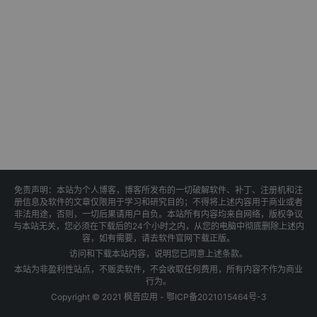
免责声明：本站为个人博客，博客所发布的一切破解软件、补丁、注册机和注
册信息及软件的文章仅限用于学习和研究目的；不得将上述内容用于商业或者
非法用途，否则，一切后果请用户自负。本站所有内容均来自网络，版权争议
与本站无关，您必须在下载后的24个小时之内，从您的电脑中彻底删除上述内
容，如有需要，请去软件官网下载正版。
访问和下载本站内容，说明您已同意上述条款。
本站为非盈利性站点，不贩卖软件，不会收取任何费用，所有内容不作为商业
行为。
Copyright © 2021 枫音应用 -
鄂ICP备2021015464号-3