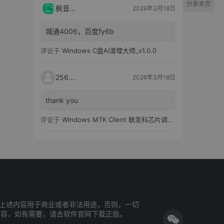
分享本页
枫音应用
2026年3月18日
城通4006，百度fy6b
评论于
Windows C盘AI清理大师_v1.0.0
25651
2026年3月18日
thank you
评论于
Windows MTK Client 联发科芯片调试工具_v2.01 汉化版
上述内容用于商业或者非法用途，否则，一切
内容，如有需要，请去软件官网下载正版。