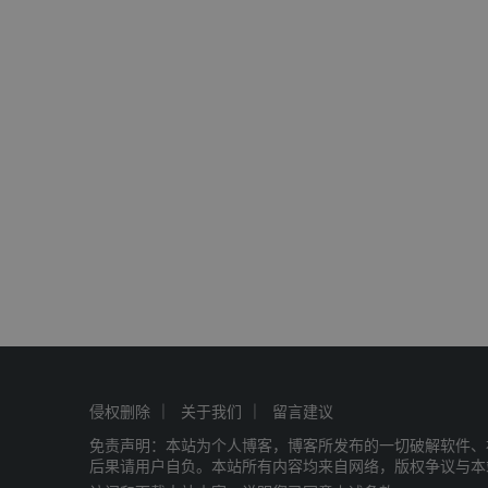
侵权删除
关于我们
留言建议
免责声明：本站为个人博客，博客所发布的一切破解软件、
后果请用户自负。本站所有内容均来自网络，版权争议与本