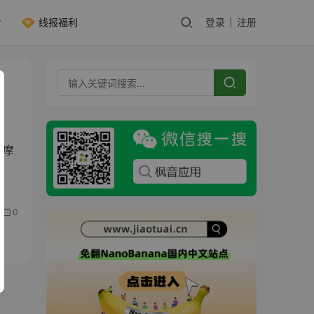
线报福利
登录
注册
。摩
0