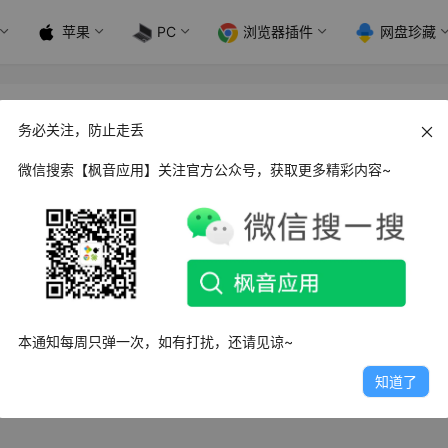
苹果
PC
浏览器插件
网盘珍藏
务必关注，防止走丢
微信搜索【枫音应用】关注官方公众号，获取更多精彩内容~
d 摩托驾考通_v2.1.9 高级版
摩托驾考通APP是一款帮助学员快速通过摩托车驾照考试的软件
考试共有四个考试科…
0日
2.4K
0
0
本通知每周只弹一次，如有打扰，还请见谅~
知道了