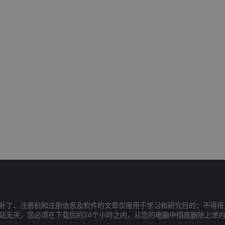
补丁、注册机和注册信息及软件的文章仅限用于学习和研究目的；不得将
站无关，您必须在下载后的24个小时之内，从您的电脑中彻底删除上述