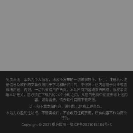
免责声明：本站为个人博客，博客所发布的一切破解软件、补丁、注册机和注
册信息及软件的文章仅限用于学习和研究目的；不得将上述内容用于商业或者
非法用途，否则，一切后果请用户自负。本站所有内容均来自网络，版权争议
与本站无关，您必须在下载后的24个小时之内，从您的电脑中彻底删除上述内
容，如有需要，请去软件官网下载正版。
访问和下载本站内容，说明您已同意上述条款。
本站为非盈利性站点，不贩卖软件，不会收取任何费用，所有内容不作为商业
行为。
Copyright © 2021 枫音应用 -
鄂ICP备2021015464号-3