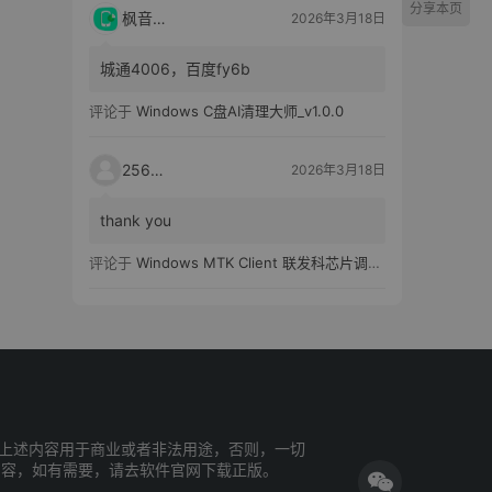
分享本页
枫音应用
2026年3月18日
城通4006，百度fy6b
评论于
Windows C盘AI清理大师_v1.0.0
25651
2026年3月18日
thank you
评论于
Windows MTK Client 联发科芯片调试工具_v2.01 汉化版
上述内容用于商业或者非法用途，否则，一切
内容，如有需要，请去软件官网下载正版。