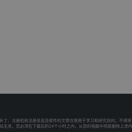
补丁、注册机和注册信息及软件的文章仅限用于学习和研究目的；不得将
站无关，您必须在下载后的24个小时之内，从您的电脑中彻底删除上述