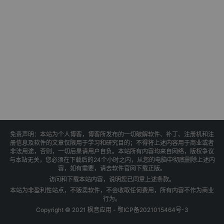
免责声明：本站为个人博客，博客所发布的一切破解软件、补丁、注册机和注
册信息及软件的文章仅限用于学习和研究目的；不得将上述内容用于商业或者
非法用途，否则，一切后果请用户自负。本站所有内容均来自网络，版权争议
与本站无关，您必须在下载后的24个小时之内，从您的电脑中彻底删除上述内
容，如有需要，请去软件官网下载正版。
访问和下载本站内容，说明您已同意上述条款。
本站为非盈利性站点，不贩卖软件，不会收取任何费用，所有内容不作为商业
行为。
Copyright © 2021 枫音应用 -
鄂ICP备2021015464号-3