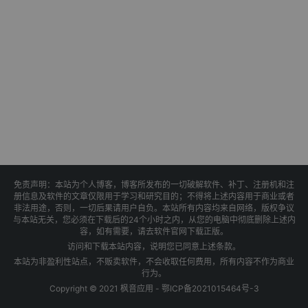
免责声明：本站为个人博客，博客所发布的一切破解软件、补丁、注册机和注
册信息及软件的文章仅限用于学习和研究目的；不得将上述内容用于商业或者
非法用途，否则，一切后果请用户自负。本站所有内容均来自网络，版权争议
与本站无关，您必须在下载后的24个小时之内，从您的电脑中彻底删除上述内
容，如有需要，请去软件官网下载正版。
访问和下载本站内容，说明您已同意上述条款。
本站为非盈利性站点，不贩卖软件，不会收取任何费用，所有内容不作为商业
行为。
Copyright © 2021 枫音应用 -
鄂ICP备2021015464号-3