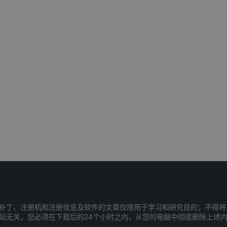
补丁、注册机和注册信息及软件的文章仅限用于学习和研究目的；不得将
站无关，您必须在下载后的24个小时之内，从您的电脑中彻底删除上述