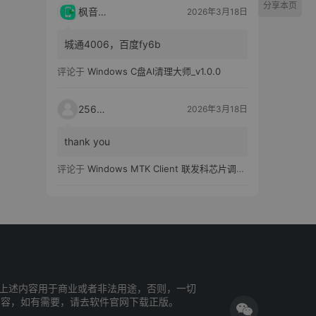
分享本页
枫音应用
2026年3月18日
城通4006，百度fy6b
评论于
Windows C盘AI清理大师_v1.0.0
25651
2026年3月18日
thank you
评论于
Windows MTK Client 联发科芯片调试工具_v2.01 汉化版
上述内容用于商业或者非法用途，否则，一切
内容，如有需要，请去软件官网下载正版。