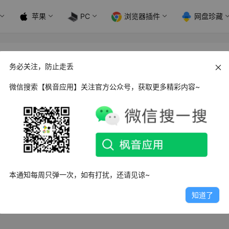
苹果
PC
浏览器插件
网盘珍藏
务必关注，防止走丢
微信搜索【枫音应用】关注官方公众号，获取更多精彩内容~
d 斑马驾考_v2.2.3
斑马驾考是一款专注于驾考科目一、科目四技巧教学的培训软件
阉割了科二科三视频，…
日
2.2K
1
0
本通知每周只弹一次，如有打扰，还请见谅~
知道了