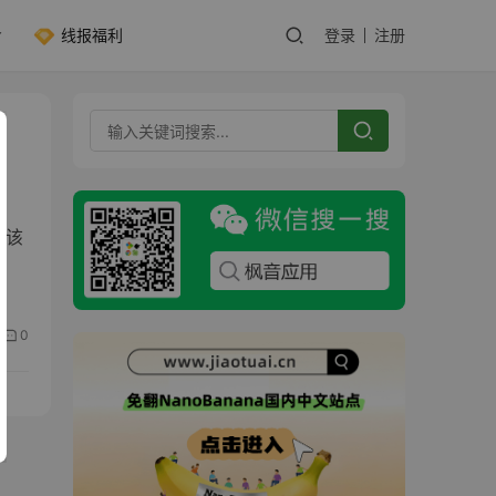
线报福利
登录
注册
，该
0