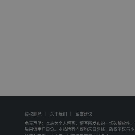
侵权删除
关于我们
留言建议
免责声明：本站为个人博客，博客所发布的一切破解软件、
后果请用户自负。本站所有内容均来自网络，版权争议与本