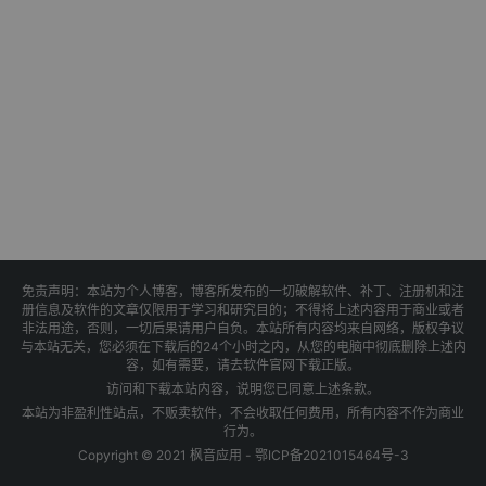
免责声明：本站为个人博客，博客所发布的一切破解软件、补丁、注册机和注
册信息及软件的文章仅限用于学习和研究目的；不得将上述内容用于商业或者
非法用途，否则，一切后果请用户自负。本站所有内容均来自网络，版权争议
与本站无关，您必须在下载后的24个小时之内，从您的电脑中彻底删除上述内
容，如有需要，请去软件官网下载正版。
访问和下载本站内容，说明您已同意上述条款。
本站为非盈利性站点，不贩卖软件，不会收取任何费用，所有内容不作为商业
行为。
Copyright © 2021 枫音应用 -
鄂ICP备2021015464号-3