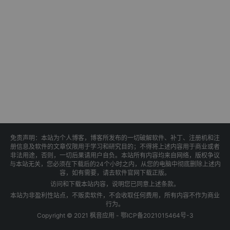
免责声明：本站为个人博客，博客所发布的一切破解软件、补丁、注册机和注
册信息及软件的文章仅限用于学习和研究目的；不得将上述内容用于商业或者
非法用途，否则，一切后果请用户自负。本站所有内容均来自网络，版权争议
与本站无关，您必须在下载后的24个小时之内，从您的电脑中彻底删除上述内
容，如有需要，请去软件官网下载正版。
访问和下载本站内容，说明您已同意上述条款。
本站为非盈利性站点，不贩卖软件，不会收取任何费用，所有内容不作为商业
行为。
Copyright © 2021 枫音应用 -
鄂ICP备2021015464号-3