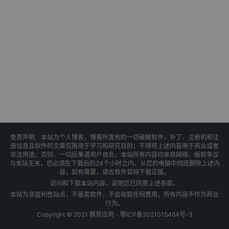
免责声明：本站为个人博客，博客所发布的一切破解软件、补丁、注册机和注
册信息及软件的文章仅限用于学习和研究目的；不得将上述内容用于商业或者
非法用途，否则，一切后果请用户自负。本站所有内容均来自网络，版权争议
与本站无关，您必须在下载后的24个小时之内，从您的电脑中彻底删除上述内
容，如有需要，请去软件官网下载正版。
访问和下载本站内容，说明您已同意上述条款。
本站为非盈利性站点，不贩卖软件，不会收取任何费用，所有内容不作为商业
行为。
Copyright © 2021 枫音应用 -
鄂ICP备2021015464号-3