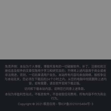
免责声明：本站为个人博客，博客所发布的一切破解软件、补丁、注册机和注
册信息及软件的文章仅限用于学习和研究目的；不得将上述内容用于商业或者
非法用途，否则，一切后果请用户自负。本站所有内容均来自网络，版权争议
与本站无关，您必须在下载后的24个小时之内，从您的电脑中彻底删除上述内
容，如有需要，请去软件官网下载正版。
访问和下载本站内容，说明您已同意上述条款。
本站为非盈利性站点，不贩卖软件，不会收取任何费用，所有内容不作为商业
行为。
Copyright © 2021 枫音应用 -
鄂ICP备2021015464号-3