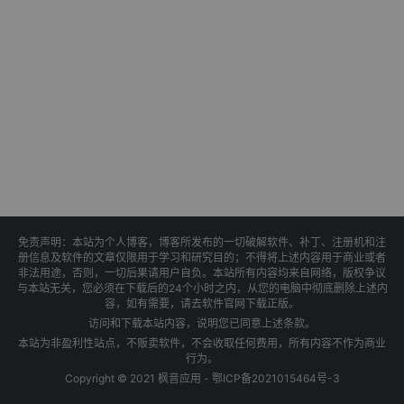
免责声明：本站为个人博客，博客所发布的一切破解软件、补丁、注册机和注
册信息及软件的文章仅限用于学习和研究目的；不得将上述内容用于商业或者
非法用途，否则，一切后果请用户自负。本站所有内容均来自网络，版权争议
与本站无关，您必须在下载后的24个小时之内，从您的电脑中彻底删除上述内
容，如有需要，请去软件官网下载正版。
访问和下载本站内容，说明您已同意上述条款。
本站为非盈利性站点，不贩卖软件，不会收取任何费用，所有内容不作为商业
行为。
Copyright © 2021 枫音应用 -
鄂ICP备2021015464号-3