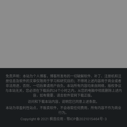
免责声明：本站为个人博客，博客所发布的一切破解软件、补丁、注册机和注
册信息及软件的文章仅限用于学习和研究目的；不得将上述内容用于商业或者
非法用途，否则，一切后果请用户自负。本站所有内容均来自网络，版权争议
与本站无关，您必须在下载后的24个小时之内，从您的电脑中彻底删除上述内
容，如有需要，请去软件官网下载正版。
访问和下载本站内容，说明您已同意上述条款。
本站为非盈利性站点，不贩卖软件，不会收取任何费用，所有内容不作为商业
行为。
Copyright © 2021 枫音应用 -
鄂ICP备2021015464号-3