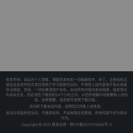
免责声明：本站为个人博客，博客所发布的一切破解软件、补丁、注册机和注
册信息及软件的文章仅限用于学习和研究目的；不得将上述内容用于商业或者
非法用途，否则，一切后果请用户自负。本站所有内容均来自网络，版权争议
与本站无关，您必须在下载后的24个小时之内，从您的电脑中彻底删除上述内
容，如有需要，请去软件官网下载正版。
访问和下载本站内容，说明您已同意上述条款。
本站为非盈利性站点，不贩卖软件，不会收取任何费用，所有内容不作为商业
行为。
Copyright © 2021 枫音应用 -
鄂ICP备2021015464号-3