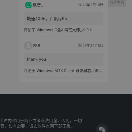
分享本页
枫音应用
2026年3月18日
城通4006，百度fy6b
评论于
Windows C盘AI清理大师_v1.0.0
25651
2026年3月18日
thank you
评论于
Windows MTK Client 联发科芯片调试工具_v2.01 汉化版
上述内容用于商业或者非法用途，否则，一切
内容，如有需要，请去软件官网下载正版。