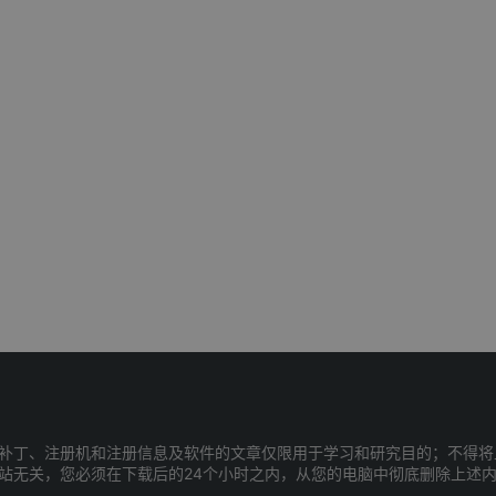
补丁、注册机和注册信息及软件的文章仅限用于学习和研究目的；不得将
站无关，您必须在下载后的24个小时之内，从您的电脑中彻底删除上述