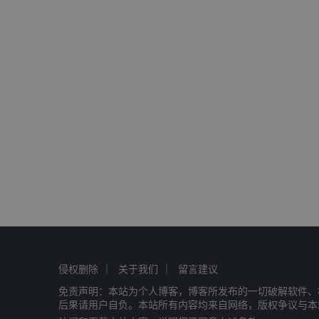
侵权删除
关于我们
留言建议
免责声明：本站为个人博客，博客所发布的一切破解软件、
后果请用户自负。本站所有内容均来自网络，版权争议与本