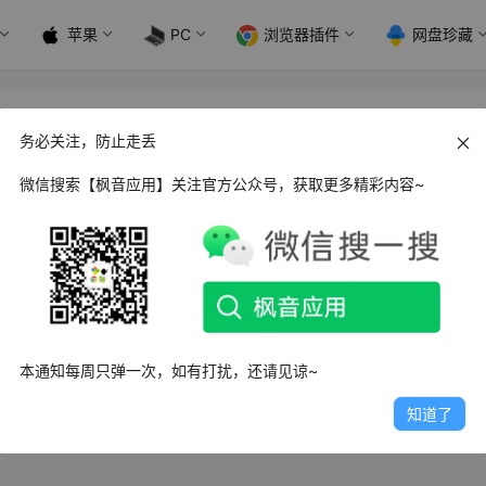
苹果
PC
浏览器插件
网盘珍藏
务必关注，防止走丢
微信搜索【枫音应用】关注官方公众号，获取更多精彩内容~
s XTerminal 终端SSH连接工具_v1.32.7
Terminal是一款方便简洁的终端ssh连接工具，个人用起来比xshe
…
5日
2.2K
1
1
本通知每周只弹一次，如有打扰，还请见谅~
知道了