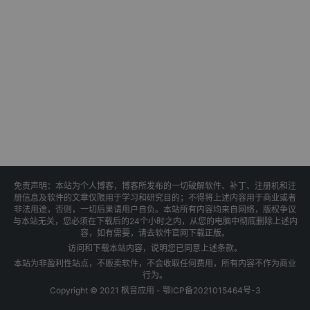
免责声明：本站为个人博客，博客所发布的一切破解软件、补丁、注册机和注
册信息及软件的文章仅限用于学习和研究目的；不得将上述内容用于商业或者
非法用途，否则，一切后果请用户自负。本站所有内容均来自网络，版权争议
与本站无关，您必须在下载后的24个小时之内，从您的电脑中彻底删除上述内
容，如有需要，请去软件官网下载正版。
访问和下载本站内容，说明您已同意上述条款。
本站为非盈利性站点，不贩卖软件，不会收取任何费用，所有内容不作为商业
行为。
Copyright © 2021 枫音应用 -
鄂ICP备2021015464号-3