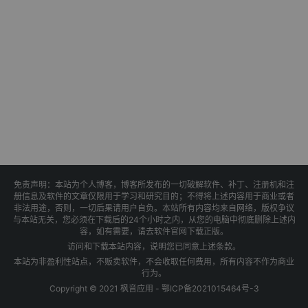
免责声明：本站为个人博客，博客所发布的一切破解软件、补丁、注册机和注
册信息及软件的文章仅限用于学习和研究目的；不得将上述内容用于商业或者
非法用途，否则，一切后果请用户自负。本站所有内容均来自网络，版权争议
与本站无关，您必须在下载后的24个小时之内，从您的电脑中彻底删除上述内
容，如有需要，请去软件官网下载正版。
访问和下载本站内容，说明您已同意上述条款。
本站为非盈利性站点，不贩卖软件，不会收取任何费用，所有内容不作为商业
行为。
Copyright © 2021 枫音应用 -
鄂ICP备2021015464号-3