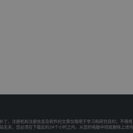
补丁、注册机和注册信息及软件的文章仅限用于学习和研究目的；不得将
站无关，您必须在下载后的24个小时之内，从您的电脑中彻底删除上述