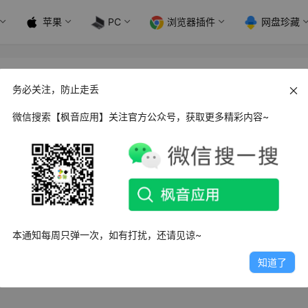
苹果
PC
浏览器插件
网盘珍藏
务必关注，防止走丢
微信搜索【枫音应用】关注官方公众号，获取更多精彩内容~
d PrettyUp 人像美化_v5.9.1 高级版
PrettyUp修图软件是一款功能非常强大且实用的人像美化软件，
美颜功能，可…
日
3.0K
0
0
本通知每周只弹一次，如有打扰，还请见谅~
知道了