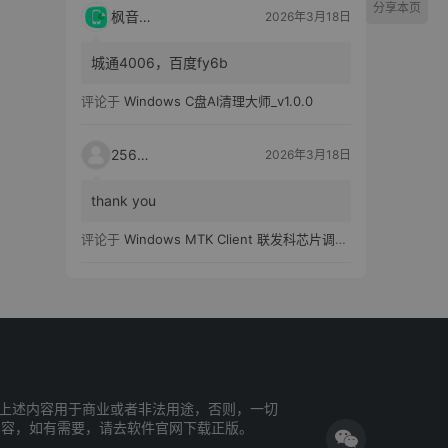
分享本页
枫音应用
2026年3月18日
城通4006，百度fy6b
评论于
Windows C盘AI清理大师_v1.0.0
25651
2026年3月18日
thank you
评论于
Windows MTK Client 联发科芯片调试工具_v2.01 汉化版
上述内容用于商业或者非法用途，否则，一切
内容，如有需要，请去软件官网下载正版。