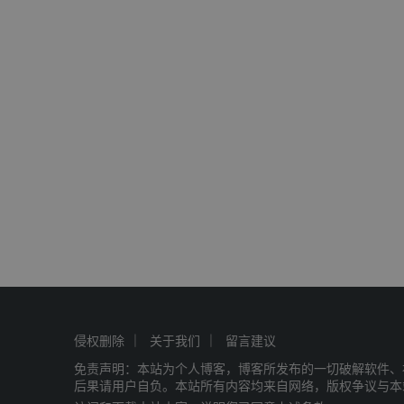
侵权删除
关于我们
留言建议
免责声明：本站为个人博客，博客所发布的一切破解软件、
后果请用户自负。本站所有内容均来自网络，版权争议与本