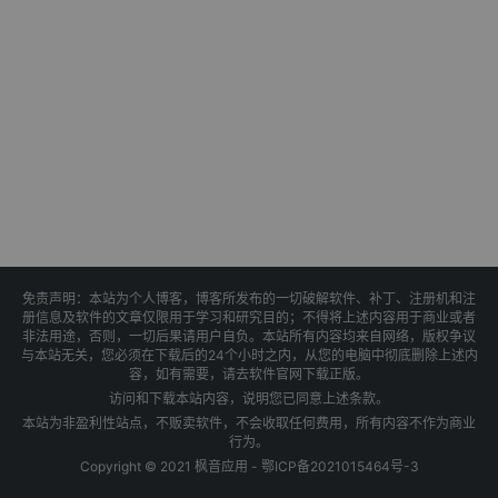
免责声明：本站为个人博客，博客所发布的一切破解软件、补丁、注册机和注
册信息及软件的文章仅限用于学习和研究目的；不得将上述内容用于商业或者
非法用途，否则，一切后果请用户自负。本站所有内容均来自网络，版权争议
与本站无关，您必须在下载后的24个小时之内，从您的电脑中彻底删除上述内
容，如有需要，请去软件官网下载正版。
访问和下载本站内容，说明您已同意上述条款。
本站为非盈利性站点，不贩卖软件，不会收取任何费用，所有内容不作为商业
行为。
Copyright © 2021 枫音应用 -
鄂ICP备2021015464号-3