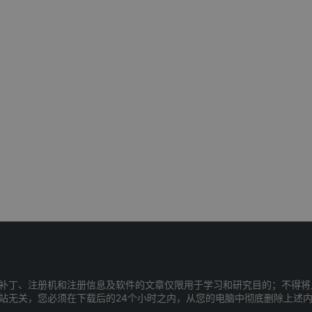
补丁、注册机和注册信息及软件的文章仅限用于学习和研究目的；不得将
站无关，您必须在下载后的24个小时之内，从您的电脑中彻底删除上述