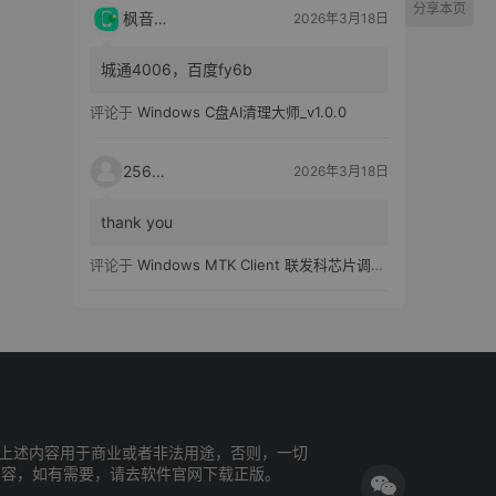
分享本页
枫音应用
2026年3月18日
城通4006，百度fy6b
评论于
Windows C盘AI清理大师_v1.0.0
25651
2026年3月18日
thank you
评论于
Windows MTK Client 联发科芯片调试工具_v2.01 汉化版
上述内容用于商业或者非法用途，否则，一切
内容，如有需要，请去软件官网下载正版。