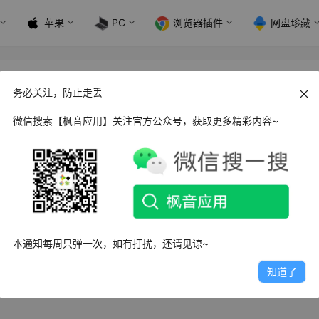
苹果
PC
浏览器插件
网盘珍藏
务必关注，防止走丢
微信搜索【枫音应用】关注官方公众号，获取更多精彩内容~
s Ant Download Manager 蚂蚁下载管理器_v2.13
nt Download Manager 蚂蚁下载管理器是一款简单易用的视
，…
2.9K
1
1
本通知每周只弹一次，如有打扰，还请见谅~
知道了