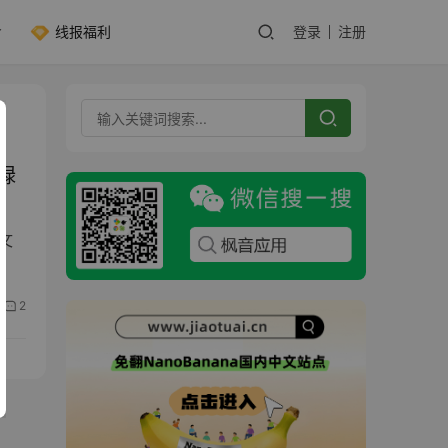
线报福利
登录
注册
 绿
频文
2