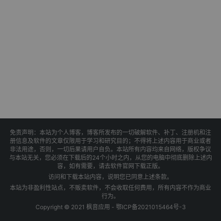
免责声明：本站为个人博客，博客所发布的一切破解软件、补丁、注册机和注
册信息及软件的文章仅限用于学习和研究目的；不得将上述内容用于商业或者
非法用途，否则，一切后果请用户自负。本站所有内容均来自网络，版权争议
与本站无关，您必须在下载后的24个小时之内，从您的电脑中彻底删除上述内
容，如有需要，请去软件官网下载正版。
访问和下载本站内容，说明您已同意上述条款。
本站为非盈利性站点，不贩卖软件，不会收取任何费用，所有内容不作为商业
行为。
Copyright © 2021 枫音应用 -
鄂ICP备2021015464号-3