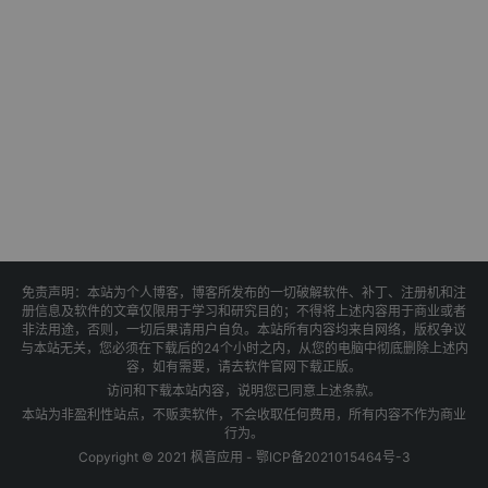
免责声明：本站为个人博客，博客所发布的一切破解软件、补丁、注册机和注
册信息及软件的文章仅限用于学习和研究目的；不得将上述内容用于商业或者
非法用途，否则，一切后果请用户自负。本站所有内容均来自网络，版权争议
与本站无关，您必须在下载后的24个小时之内，从您的电脑中彻底删除上述内
容，如有需要，请去软件官网下载正版。
访问和下载本站内容，说明您已同意上述条款。
本站为非盈利性站点，不贩卖软件，不会收取任何费用，所有内容不作为商业
行为。
Copyright © 2021 枫音应用 -
鄂ICP备2021015464号-3