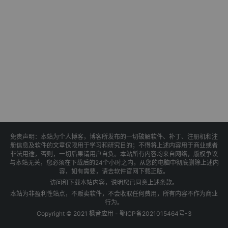
免责声明：本站为个人博客，博客所发布的一切破解软件、补丁、注册机和注
册信息及软件的文章仅限用于学习和研究目的；不得将上述内容用于商业或者
非法用途，否则，一切后果请用户自负。本站所有内容均来自网络，版权争议
与本站无关，您必须在下载后的24个小时之内，从您的电脑中彻底删除上述内
容，如有需要，请去软件官网下载正版。
访问和下载本站内容，说明您已同意上述条款。
本站为非盈利性站点，不贩卖软件，不会收取任何费用，所有内容不作为商业
行为。
Copyright © 2021 枫音应用 -
鄂ICP备2021015464号-3