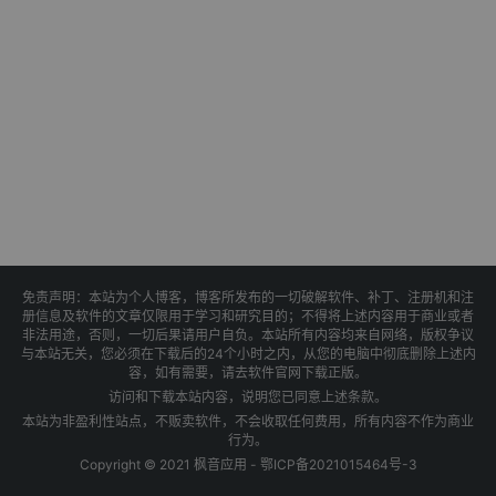
免责声明：本站为个人博客，博客所发布的一切破解软件、补丁、注册机和注
册信息及软件的文章仅限用于学习和研究目的；不得将上述内容用于商业或者
非法用途，否则，一切后果请用户自负。本站所有内容均来自网络，版权争议
与本站无关，您必须在下载后的24个小时之内，从您的电脑中彻底删除上述内
容，如有需要，请去软件官网下载正版。
访问和下载本站内容，说明您已同意上述条款。
本站为非盈利性站点，不贩卖软件，不会收取任何费用，所有内容不作为商业
行为。
Copyright © 2021 枫音应用 -
鄂ICP备2021015464号-3