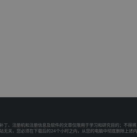
补丁、注册机和注册信息及软件的文章仅限用于学习和研究目的；不得将
站无关，您必须在下载后的24个小时之内，从您的电脑中彻底删除上述