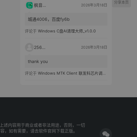
分享本页
枫音应用
2026年3月18日
城通4006，百度fy6b
评论于
Windows C盘AI清理大师_v1.0.0
25651
2026年3月18日
thank you
评论于
Windows MTK Client 联发科芯片调试工具_v2.01 汉化版
上述内容用于商业或者非法用途，否则，一切
内容，如有需要，请去软件官网下载正版。