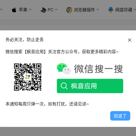
苹果
PC
浏览器插件
网盘珍藏
务必关注，防止走丢
微信搜索【枫音应用】关注官方公众号，获取更多精彩内容~
id Tabata 高强度间歇性训练指南_v3.23
abata是一种由日本科学家田畑泉博士（Dr. Izumi Tabata）开
日
3.2K
1
4
本通知每周只弹一次，如有打扰，还请见谅~
知道了