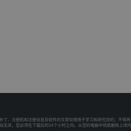
补丁、注册机和注册信息及软件的文章仅限用于学习和研究目的；不得将
站无关，您必须在下载后的24个小时之内，从您的电脑中彻底删除上述