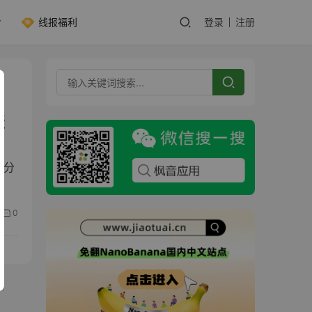
线报福利
登录
注册
版
十分
0