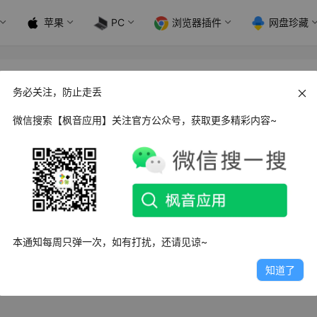
苹果
PC
浏览器插件
网盘珍藏
务必关注，防止走丢
微信搜索【枫音应用】关注官方公众号，获取更多精彩内容~
s SolidWorks 齿轮设计插件 GearTrax 2023汉化
olidWorks 齿轮设计插件 GearTrax 2023汉化版本是一款功能
3.8K
0
0
本通知每周只弹一次，如有打扰，还请见谅~
知道了