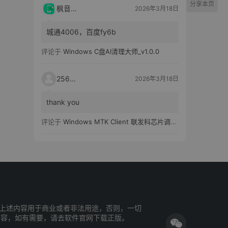
分享本页
枫音应用
2026年3月18日
城通4006，百度fy6b
评论于
Windows C盘AI清理大师_v1.0.0
25651
2026年3月18日
thank you
评论于
Windows MTK Client 联发科芯片调试工具_v2.01 汉化版
上述内容用于商业或者非法用途，否则，一切
内容，如有需要，请去软件官网下载正版。