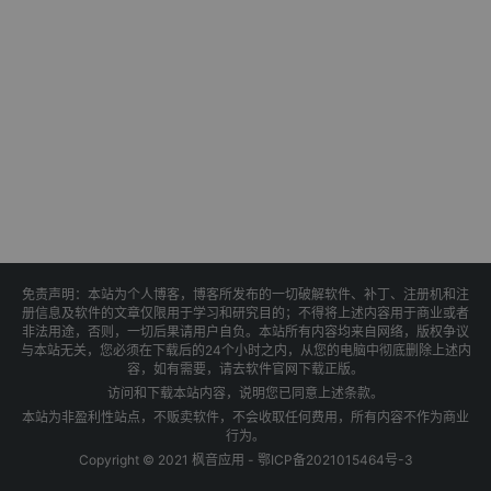
免责声明：本站为个人博客，博客所发布的一切破解软件、补丁、注册机和注
册信息及软件的文章仅限用于学习和研究目的；不得将上述内容用于商业或者
非法用途，否则，一切后果请用户自负。本站所有内容均来自网络，版权争议
与本站无关，您必须在下载后的24个小时之内，从您的电脑中彻底删除上述内
容，如有需要，请去软件官网下载正版。
访问和下载本站内容，说明您已同意上述条款。
本站为非盈利性站点，不贩卖软件，不会收取任何费用，所有内容不作为商业
行为。
Copyright © 2021 枫音应用 -
鄂ICP备2021015464号-3