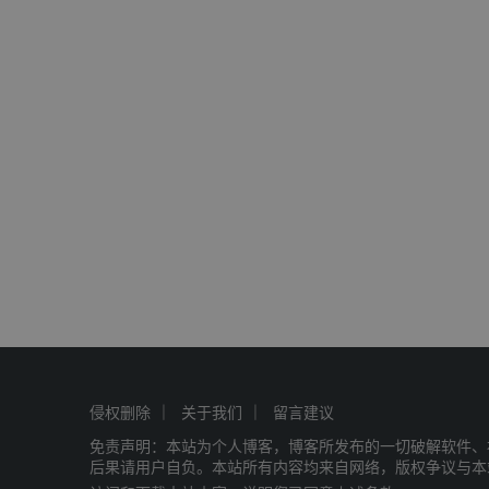
侵权删除
关于我们
留言建议
免责声明：本站为个人博客，博客所发布的一切破解软件、
后果请用户自负。本站所有内容均来自网络，版权争议与本