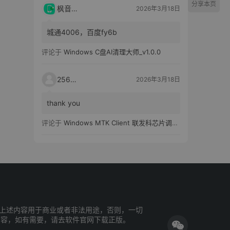
分享本页
枫音应用
2026年3月18日
城通4006，百度fy6b
评论于
Windows C盘AI清理大师_v1.0.0
25651
2026年3月18日
thank you
评论于
Windows MTK Client 联发科芯片调试工具_v2.01 汉化版
上述内容用于商业或者非法用途，否则，一切
内容，如有需要，请去软件官网下载正版。