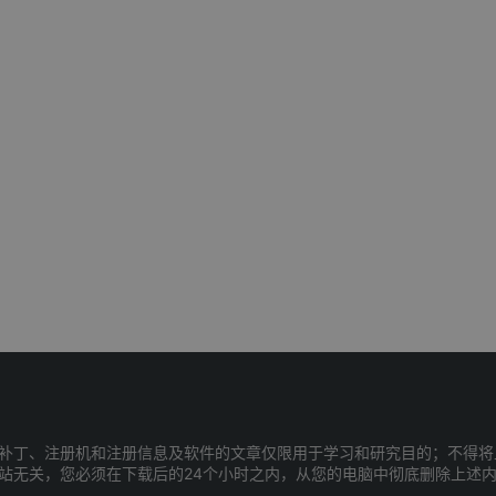
补丁、注册机和注册信息及软件的文章仅限用于学习和研究目的；不得将
站无关，您必须在下载后的24个小时之内，从您的电脑中彻底删除上述