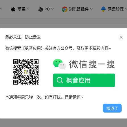
苹果
PC
浏览器插件
网盘珍藏
务必关注，防止走丢
微信搜索【枫音应用】关注官方公众号，获取更多精彩内容~
ws Aperty 人像编辑器_v1.2 简体中文版
Aperty是一款AI人像编辑和照片增强器，提供独特的工具包，让
度完成完美的…
日
2.3K
0
0
本通知每周只弹一次，如有打扰，还请见谅~
知道了