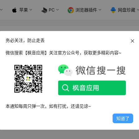
苹果
PC
浏览器插件
网盘珍藏
务必关注，防止走丢
微信搜索【枫音应用】关注官方公众号，获取更多精彩内容~
 PocketPal AI助手_v1.6.7
ocketPal是一款AI 聊天应用AI助手。它允许用户直接在设备上
型…
日
8.1K
0
0
本通知每周只弹一次，如有打扰，还请见谅~
知道了