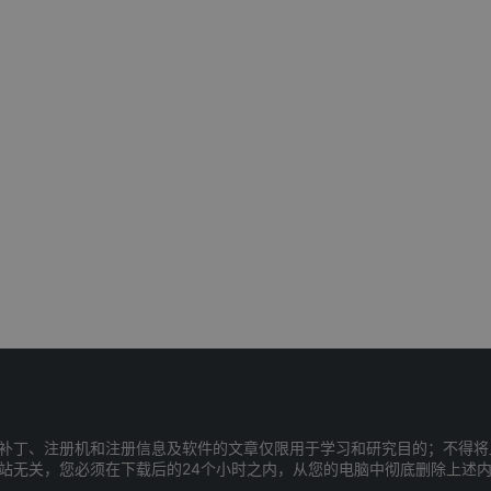
补丁、注册机和注册信息及软件的文章仅限用于学习和研究目的；不得将
站无关，您必须在下载后的24个小时之内，从您的电脑中彻底删除上述