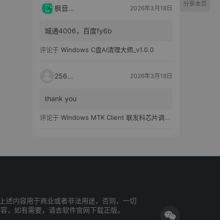
分享本页
枫音应用
2026年3月18日
城通4006，百度fy6b
评论于
Windows C盘AI清理大师_v1.0.0
25651
2026年3月18日
thank you
评论于
Windows MTK Client 联发科芯片调试工具_v2.01 汉化版
上述内容用于商业或者非法用途，否则，一切
内容，如有需要，请去软件官网下载正版。