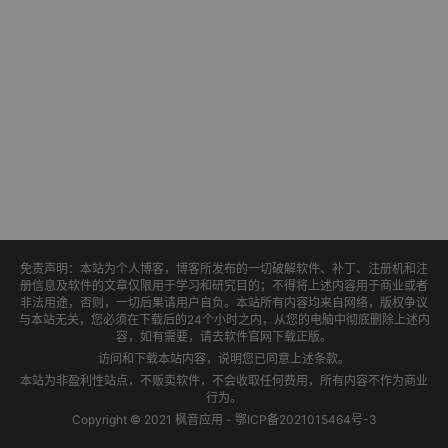
免责声明：本站为个人博客，博客所发布的一切破解软件、补丁、注册机和注
册信息及软件的文章仅限用于学习和研究目的；不得将上述内容用于商业或者
非法用途，否则，一切后果请用户自负。本站所有内容均来自网络，版权争议
与本站无关，您必须在下载后的24个小时之内，从您的电脑中彻底删除上述内
容，如有需要，请去软件官网下载正版。
访问和下载本站内容，说明您已同意上述条款。
本站为非盈利性站点，不贩卖软件，不会收取任何费用，所有内容不作为商业
行为。
Copyright © 2021 枫音应用 -
鄂ICP备2021015464号-3