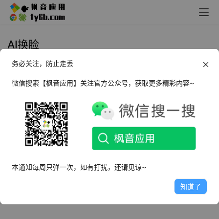
AI换脸
务必关注，防止走丢
Windows MagicMirror 魔法镜
微信搜索【枫音应用】关注官方公众号，获取更多精彩内容~
2025年4月22日
2.2K
Windows AI FaceSwap AI换脸 人
脸变换_v2.2.0
2024年4月15日
9.6K
本通知每周只弹一次，如有打扰，还请见谅~
知道了