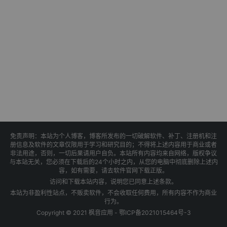
免责声明：本站为个人博客，博客所发布的一切破解软件、补丁、注册机和注
册信息及软件的文章仅限用于学习和研究目的；不得将上述内容用于商业或者
非法用途，否则，一切后果请用户自负。本站所有内容均来自网络，版权争议
与本站无关，您必须在下载后的24个小时之内，从您的电脑中彻底删除上述内
容，如有需要，请去软件官网下载正版。
访问和下载本站内容，说明您已同意上述条款。
本站为非盈利性站点，不贩卖软件，不会收取任何费用，所有内容不作为商业
行为。
Copyright © 2021 枫音应用 -
鄂ICP备2021015464号-3