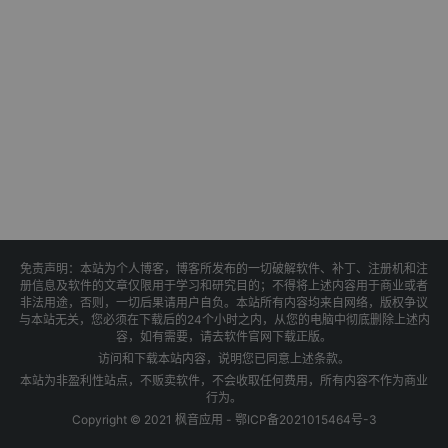
免责声明：本站为个人博客，博客所发布的一切破解软件、补丁、注册机和注
册信息及软件的文章仅限用于学习和研究目的；不得将上述内容用于商业或者
非法用途，否则，一切后果请用户自负。本站所有内容均来自网络，版权争议
与本站无关，您必须在下载后的24个小时之内，从您的电脑中彻底删除上述内
容，如有需要，请去软件官网下载正版。
访问和下载本站内容，说明您已同意上述条款。
本站为非盈利性站点，不贩卖软件，不会收取任何费用，所有内容不作为商业
行为。
Copyright © 2021 枫音应用 -
鄂ICP备2021015464号-3