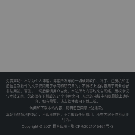
免责声明：本站为个人博客，博客所发布的一切破解软件、补丁、注册机和注
册信息及软件的文章仅限用于学习和研究目的；不得将上述内容用于商业或者
非法用途，否则，一切后果请用户自负。本站所有内容均来自网络，版权争议
与本站无关，您必须在下载后的24个小时之内，从您的电脑中彻底删除上述内
容，如有需要，请去软件官网下载正版。
访问和下载本站内容，说明您已同意上述条款。
本站为非盈利性站点，不贩卖软件，不会收取任何费用，所有内容不作为商业
行为。
Copyright © 2021 枫音应用 -
鄂ICP备2021015464号-3