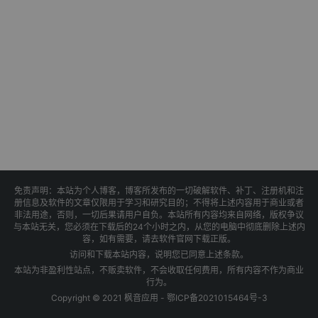
免责声明：本站为个人博客，博客所发布的一切破解软件、补丁、注册机和注
册信息及软件的文章仅限用于学习和研究目的；不得将上述内容用于商业或者
非法用途，否则，一切后果请用户自负。本站所有内容均来自网络，版权争议
与本站无关，您必须在下载后的24个小时之内，从您的电脑中彻底删除上述内
容，如有需要，请去软件官网下载正版。
访问和下载本站内容，说明您已同意上述条款。
本站为非盈利性站点，不贩卖软件，不会收取任何费用，所有内容不作为商业
行为。
Copyright © 2021 枫音应用 -
鄂ICP备2021015464号-3