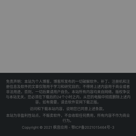
免责声明：本站为个人博客，博客所发布的一切破解软件、补丁、注册机和注
册信息及软件的文章仅限用于学习和研究目的；不得将上述内容用于商业或者
非法用途，否则，一切后果请用户自负。本站所有内容均来自网络，版权争议
与本站无关，您必须在下载后的24个小时之内，从您的电脑中彻底删除上述内
容，如有需要，请去软件官网下载正版。
访问和下载本站内容，说明您已同意上述条款。
本站为非盈利性站点，不贩卖软件，不会收取任何费用，所有内容不作为商业
行为。
Copyright © 2021 枫音应用 -
鄂ICP备2021015464号-3