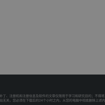
补丁、注册机和注册信息及软件的文章仅限用于学习和研究目的；不得将
站无关，您必须在下载后的24个小时之内，从您的电脑中彻底删除上述