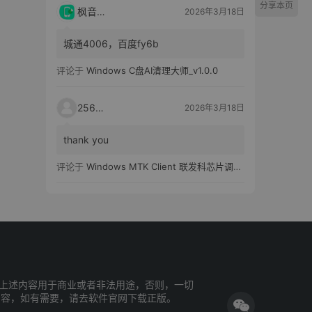
分享本页
枫音应用
2026年3月18日
城通4006，百度fy6b
评论于
Windows C盘AI清理大师_v1.0.0
25651
2026年3月18日
thank you
评论于
Windows MTK Client 联发科芯片调试工具_v2.01 汉化版
上述内容用于商业或者非法用途，否则，一切
内容，如有需要，请去软件官网下载正版。